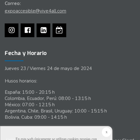
Correo:
expoaccesible@vive4all.com
Fecha y Horario
Jueves 23 / Viernes 24 de mayo de 2024
Husos horarios:
España: 15:00 - 20:15 h
Colombia, Ecuador, Perú: 08:00 - 13:15 h
México: 07:00 - 12:15 h
Argentina, Chile, Brasil, Uruguay: 10:00 - 15:15 h
Bolivia, Cuba: 09:00 - 14:15 h
x
En esta web únicamente se utilizan cookies propias con